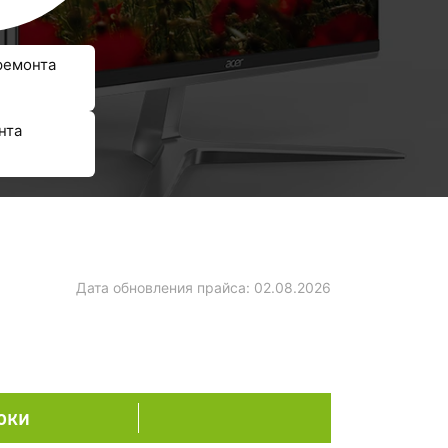
ремонта
нта
Дата обновления прайса:
02.08.2026
оки