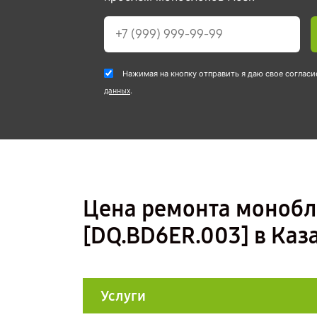
Нажимая на кнопку отправить я даю свое согласи
.
данных
Цена ремонта монобло
[DQ.BD6ER.003] в Каз
Услуги