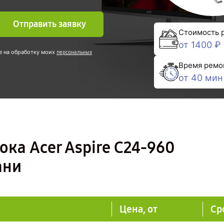
Отправить заявку
Стоимость 
от 1400 ₽
е на обработку моих
персональных
Время ремо
от 40 мин
ка Acer Aspire C24-960
ани
Цена, от
Ср