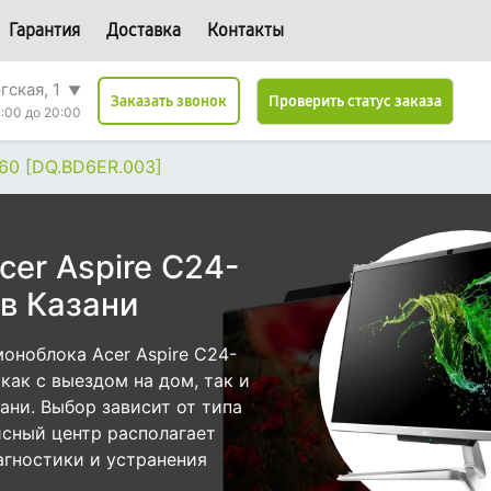
Гарантия
Доставка
Контакты
гская, 1
▼
Проверить статус заказа
Заказать звонок
:00 до 20:00
960 [DQ.BD6ER.003]
er Aspire C24-
в Казани
оноблока Acer Aspire C24-
как с выездом на дом, так и
зани. Выбор зависит от типа
исный центр располагает
гностики и устранения