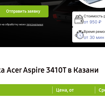
Отправить заявку
Стоимость 
от 950 ₽
е на обработку моих
персональных
Время ремо
от 30 мин
 Acer Aspire 3410T в Казани
Цена, от
Ср