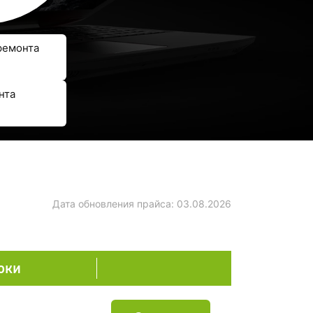
ремонта
нта
Дата обновления прайса:
03.08.2026
оки