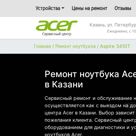
Устройства
Цены на ремонт
Отзывы
Казань, ул. Петербур
Ежедневно, с 10
Сервисный центр
/
/
Aspire 3410T
Главная
Ремонт ноутбуков
Ремонт ноутбука Ace
в Казани
Сервисный ремонт и обслуживание но
осуществляется как с выездом на дом
центра Acer в Казани. Выбор зависит
пожелания клиента. Сервисный цент
оборудованием для диагностики и у
ноутбуков Acer.