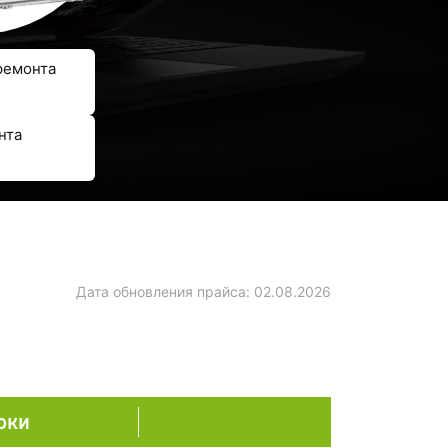
ремонта
нта
Дата обновления прайса:
02.08.2026
оки