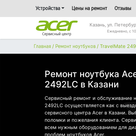
Устройства
Цены на ремонт
Отзывы
Казань, ул. Петербур
Ежедневно, с 10
Сервисный центр
/
/
TravelMate 24
Главная
Ремонт ноутбуков
Ремонт ноутбука Ace
2492LС в Казани
Сервисный ремонт и обслуживание но
2492LС осуществляется как с выездо
сервисного центра Acer в Казани. Вы
поломки и пожелания клиента. Серв
всем нужным оборудованием для диа
проблем ноутбуков Acer.