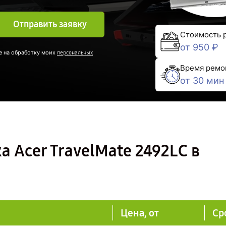
Отправить заявку
Стоимость 
от 950 ₽
е на обработку моих
персональных
Время ремо
от 30 мин
а Acer TravelMate 2492LС в
Цена, от
Ср