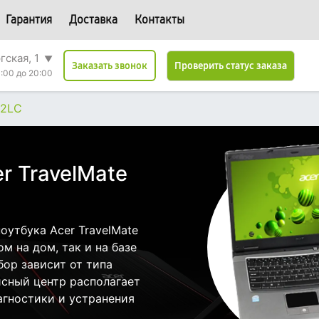
Гарантия
Доставка
Контакты
гская, 1
▼
Проверить статус заказа
Заказать звонок
:00 до 20:00
92LС
r TravelMate
утбука Acer TravelMate
м на дом, так и на базе
бор зависит от типа
исный центр располагает
гностики и устранения