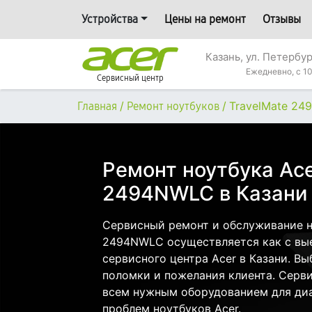
Устройства
Цены на ремонт
Отзывы
Казань, ул. Петербур
Ежедневно, с 10
Сервисный центр
/
/
TravelMate 2
Главная
Ремонт ноутбуков
Ремонт ноутбука Ace
2494NWLC в Казани
Сервисный ремонт и обслуживание но
2494NWLC осуществляется как с выез
сервисного центра Acer в Казани. Вы
поломки и пожелания клиента. Серв
всем нужным оборудованием для диа
проблем ноутбуков Acer.