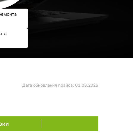
ремонта
нта
Дата обновления прайса:
03.08.2026
оки