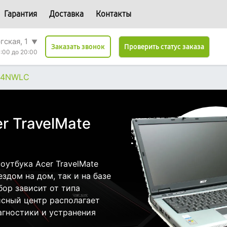
Гарантия
Доставка
Контакты
гская, 1
▼
Проверить статус заказа
Заказать звонок
:00 до 20:00
494NWLC
r TravelMate
утбука Acer TravelMate
дом на дом, так и на базе
бор зависит от типа
исный центр располагает
гностики и устранения