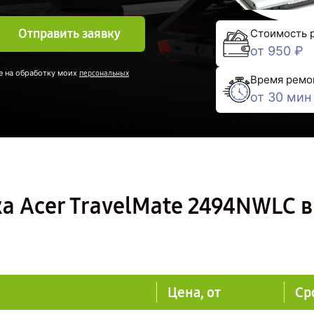
Отправить заявку
Стоимость 
от 950 ₽
е на обработку моих
персональных
Время ремо
от 30 мин
а Acer TravelMate 2494NWLC в
Цена, от
Ср