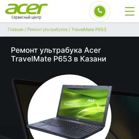
Сервисный центр
/
/
TravelMate P653
Главная
Ремонт ультрабуков
Ремонт ультрабука Acer
TravelMate P653 в Казани